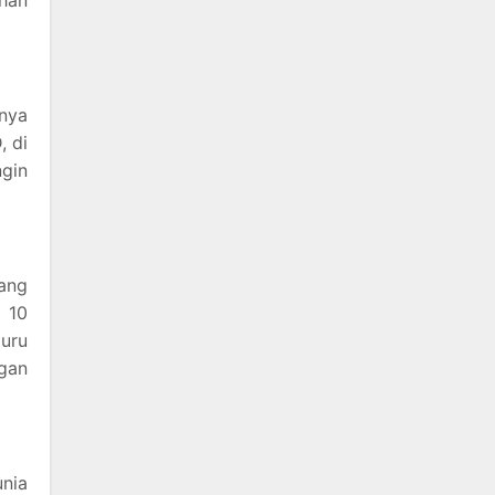
ihan
knya
, di
gin
ang
 10
Guru
ngan
unia