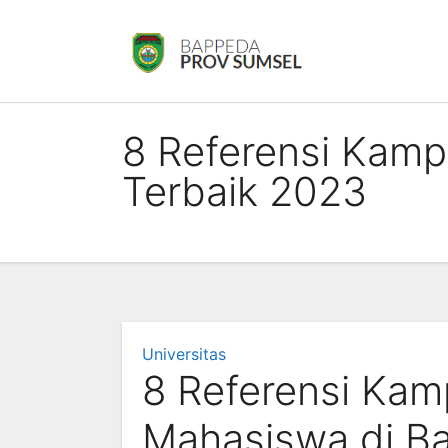
Skip
to
content
8 Referensi Kamp
Terbaik 2023
Universitas
8 Referensi Kam
Mahasiswa di Ba