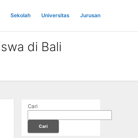
Sekolah
Universitas
Jurusan
swa di Bali
Cari
Cari