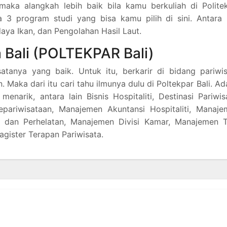
maka alangkah lebih baik bila kamu berkuliah di Polite
 3 program studi yang bisa kamu pilih di sini. Antara 
aya Ikan, dan Pengolahan Hasil Laut.
a Bali (POLTEKPAR Bali)
satanya yang baik. Untuk itu, berkarir di bidang pariwi
. Maka dari itu cari tahu ilmunya dulu di Poltekpar Bali. Ad
arik, antara lain Bisnis Hospitaliti, Destinasi Pariwis
epariwisataan, Manajemen Akuntansi Hospitaliti, Manaje
i dan Perhelatan, Manajemen Divisi Kamar, Manajemen T
gister Terapan Pariwisata.