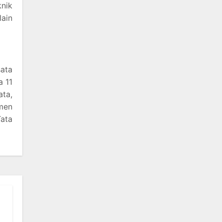
knik
lain
sata
a 11
ata,
men
ata