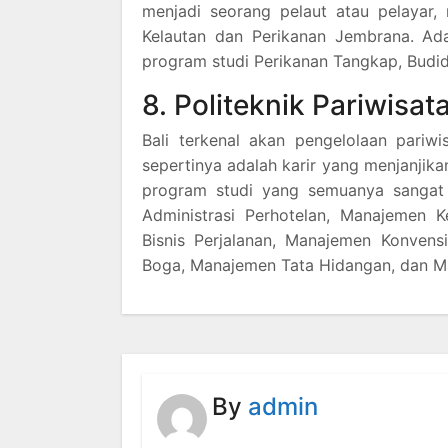
menjadi seorang pelaut atau pelayar, 
Kelautan dan Perikanan Jembrana. Ada
program studi Perikanan Tangkap, Budid
8. Politeknik Pariwisat
Bali terkenal akan pengelolaan pariwi
sepertinya adalah karir yang menjanjikan
program studi yang semuanya sangat men
Administrasi Perhotelan, Manajemen K
Bisnis Perjalanan, Manajemen Konvens
Boga, Manajemen Tata Hidangan, dan Ma
By
admin