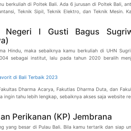
u berkuliah di Poltek Bali. Ada 6 jurusan di Poltek Bali, an
untansi, Teknik Sipil, Teknik Elektro, dan Teknik Mesin. 
u Negeri I Gusti Bagus Sugri
a)
ma Hindu, maka sebaiknya kamu berkuliah di UHN Sugri
2004 sebagai institut, lalu pada tahun 2020 beralih men
avorit di Bali Terbaik 2023
Fakultas Dharma Acarya, Fakutlas Dharma Duta, dan Faku
la ingin tahu lebih lengkap, sebaiknya akses saja website r
 dan Perikanan (KP) Jembrana
ng yang besar di Pulau Bali. Bila kamu tertarik dan siap u