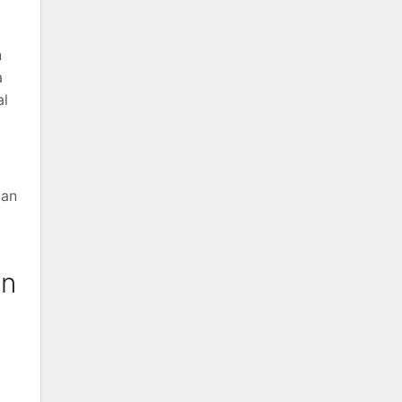
n
a
al
dan
an