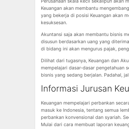
Perusahaan skala kecil sekalipun akan 
Keuangan akan membantu mengembangka
yang bekerja di posisi Keuangan akan m
kesuksesan.
Akuntansi saja akan membantu bisnis m
disusun berdasarkan uang yang diterima
di bidang ini akan mengurus pajak, pen
Dilihat dari tugasnya, Keuangan dan Ak
mempelajari dasar-dasar pengetahuan se
bisnis yang sedang berjalan. Padahal, jal
Informasi Jurusan Ke
Keuangan mempelajari perbankan secara 
masuk ke Indonesia, tentang semua lemb
perbankan konvensional dan syariah. Se
Mulai dari cara membuat laporan keuan