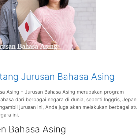
ntang Jurusan Bahasa Asing
asa Asing – Jurusan Bahasa Asing merupakan program
hasa dari berbagai negara di dunia, seperti Inggris, Jepan
ngambil jurusan ini, Anda juga akan melakukan berbagai st
ara ini.
n Bahasa Asing