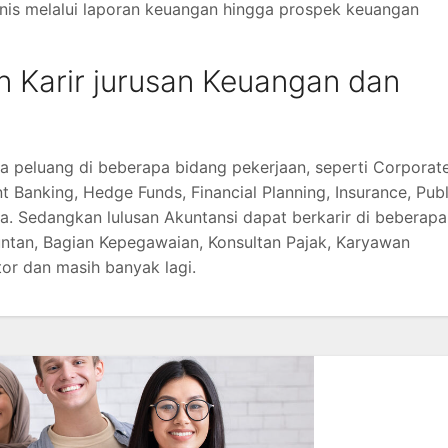
snis melalui laporan keuangan hingga prospek keuangan
n Karir jurusan Keuangan dan
a peluang di beberapa bidang pekerjaan, seperti Corporat
 Banking, Hedge Funds, Financial Planning, Insurance, Publ
a. Sedangkan lulusan Akuntansi dapat berkarir di beberapa
kuntan, Bagian Kepegawaian, Konsultan Pajak, Karyawan
or dan masih banyak lagi.