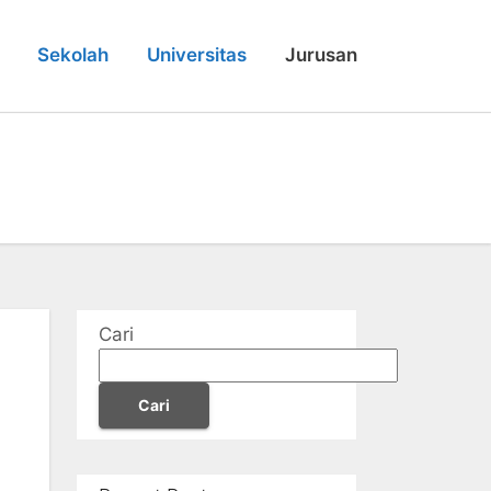
Sekolah
Universitas
Jurusan
Cari
Cari