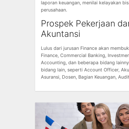
laporan keuangan, menilai kelayakan bi
perusahaan.
Prospek Pekerjaan da
Akuntansi
Lulus dari jurusan Finance akan membuk
Finance, Commercial Banking, Investment
Accounting, dan beberapa bidang lainny
bidang lain, seperti Account Officer, A
Asuransi, Dosen, Bagian Keuangan, Audit