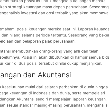
membutuhkan posisi ini untuk mengelola keuangan mereka.
n strategi keuangan masa depan perusahaan. Seseorang
enganalisis investasi dan opsi terbaik yang akan membawa
emahami posisi keuangan mereka saat ini. Laporan keuang
 dan hilang selama periode tertentu. Seseorang yang beker
gelolaan dan pelaporan pajak perusahaan.
untansi membutuhkan orang-orang yang ahli dan telah
belumnya. Posisi ini akan dibutuhkan di hampir semua bid
ur karir di dua posisi tersebut dinilai cukup menjanjikan.
uangan dan Akuntansi
keseluruhan mulai dari sejarah perbankan di dunia hingga
aga keuangan di Indonesia dan dunia, serta mempelajari
dangkan Akuntansi sendiri mempelajari laporan keuangan.
gan sesuai standar masing-masing perusahaan, menganalisi