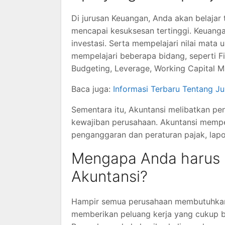
Di jurusan Keuangan, Anda akan belaja
mencapai kesuksesan tertinggi. Keuanga
investasi. Serta mempelajari nilai mata
mempelajari beberapa bidang, seperti Fina
Budgeting, Leverage, Working Capital 
Baca juga:
Informasi Terbaru Tentang J
Sementara itu, Akuntansi melibatkan pe
kewajiban perusahaan. Akuntansi mempela
penganggaran dan peraturan pajak, lapor
Mengapa Anda harus 
Akuntansi?
Hampir semua perusahaan membutuhkan p
memberikan peluang kerja yang cukup ba