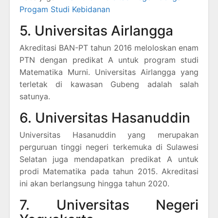
Progam Studi Kebidanan
5. Universitas Airlangga
Akreditasi BAN-PT tahun 2016 meloloskan enam
PTN dengan predikat A untuk program studi
Matematika Murni. Universitas Airlangga yang
terletak di kawasan Gubeng adalah salah
satunya.
6. Universitas Hasanuddin
Universitas Hasanuddin yang merupakan
perguruan tinggi negeri terkemuka di Sulawesi
Selatan juga mendapatkan predikat A untuk
prodi Matematika pada tahun 2015. Akreditasi
ini akan berlangsung hingga tahun 2020.
7. Universitas Negeri