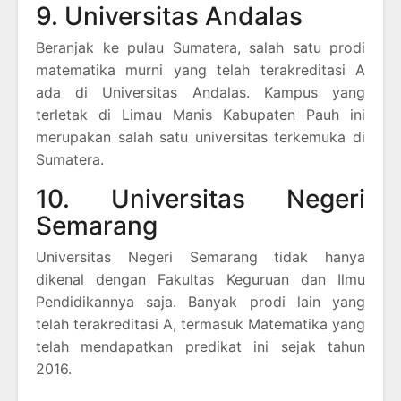
9. Universitas Andalas
Beranjak ke pulau Sumatera, salah satu prodi
matematika murni yang telah terakreditasi A
ada di Universitas Andalas. Kampus yang
terletak di Limau Manis Kabupaten Pauh ini
merupakan salah satu universitas terkemuka di
Sumatera.
10. Universitas Negeri
Semarang
Universitas Negeri Semarang tidak hanya
dikenal dengan Fakultas Keguruan dan Ilmu
Pendidikannya saja. Banyak prodi lain yang
telah terakreditasi A, termasuk Matematika yang
telah mendapatkan predikat ini sejak tahun
2016.