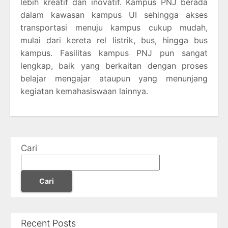
lebih kreatif dan inovatif. Kampus PNJ berada
dalam kawasan kampus UI sehingga akses
transportasi menuju kampus cukup mudah,
mulai dari kereta rel listrik, bus, hingga bus
kampus. Fasilitas kampus PNJ pun sangat
lengkap, baik yang berkaitan dengan proses
belajar mengajar ataupun yang menunjang
kegiatan kemahasiswaan lainnya.
Cari
Cari
Recent Posts