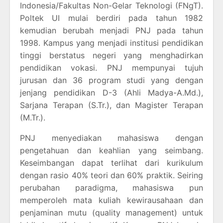
Indonesia/Fakultas Non-Gelar Teknologi (FNgT).
Poltek UI mulai berdiri pada tahun 1982
kemudian berubah menjadi PNJ pada tahun
1998. Kampus yang menjadi institusi pendidikan
tinggi berstatus negeri yang menghadirkan
pendidikan vokasi. PNJ mempunyai tujuh
jurusan dan 36 program studi yang dengan
jenjang pendidikan D-3 (Ahli Madya-A.Md.),
Sarjana Terapan (S.Tr.), dan Magister Terapan
(M.Tr.).
PNJ menyediakan mahasiswa dengan
pengetahuan dan keahlian yang seimbang.
Keseimbangan dapat terlihat dari kurikulum
dengan rasio 40% teori dan 60% praktik. Seiring
perubahan paradigma, mahasiswa pun
memperoleh mata kuliah kewirausahaan dan
penjaminan mutu (quality management) untuk