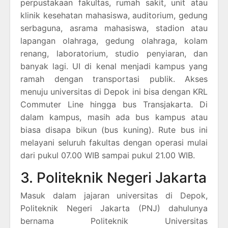
perpustakaan fakultas, rumah sakit, unit atau
klinik kesehatan mahasiswa, auditorium, gedung
serbaguna, asrama mahasiswa, stadion atau
lapangan olahraga, gedung olahraga, kolam
renang, laboratorium, studio penyiaran, dan
banyak lagi. UI di kenal menjadi kampus yang
ramah dengan transportasi publik. Akses
menuju universitas di Depok ini bisa dengan KRL
Commuter Line hingga bus Transjakarta. Di
dalam kampus, masih ada bus kampus atau
biasa disapa bikun (bus kuning). Rute bus ini
melayani seluruh fakultas dengan operasi mulai
dari pukul 07.00 WIB sampai pukul 21.00 WIB.
3. Politeknik Negeri Jakarta
Masuk dalam jajaran universitas di Depok,
Politeknik Negeri Jakarta (PNJ) dahulunya
bernama Politeknik Universitas