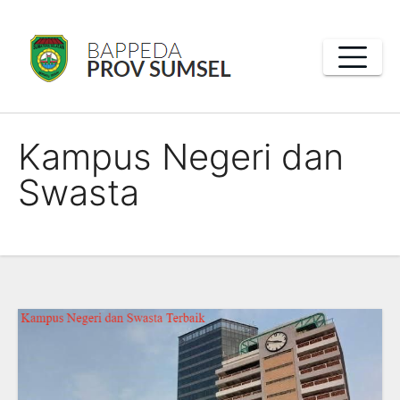
Skip
to
content
Kampus Negeri dan
Swasta