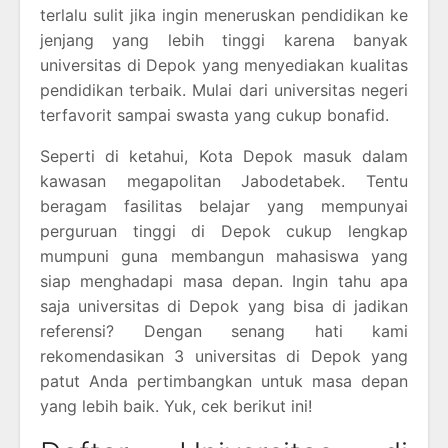
terlalu sulit jika ingin meneruskan pendidikan ke
jenjang yang lebih tinggi karena banyak
universitas di Depok yang menyediakan kualitas
pendidikan terbaik. Mulai dari universitas negeri
terfavorit sampai swasta yang cukup bonafid.
Seperti di ketahui, Kota Depok masuk dalam
kawasan megapolitan Jabodetabek. Tentu
beragam fasilitas belajar yang mempunyai
perguruan tinggi di Depok cukup lengkap
mumpuni guna membangun mahasiswa yang
siap menghadapi masa depan. Ingin tahu apa
saja universitas di Depok yang bisa di jadikan
referensi? Dengan senang hati kami
rekomendasikan 3 universitas di Depok yang
patut Anda pertimbangkan untuk masa depan
yang lebih baik. Yuk, cek berikut ini!