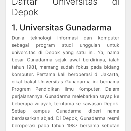
Daftar Universitas di
Depok
1. Universitas Gunadarma
Dunia teknologi informasi dan komputer
sebagai program studi unggulan untuk
universitas di Depok yang satu ini. Ya, nama
besar Gunadarma sejak awal berdirinya, ialah
tahun 1981, memang sudah fokus pada bidang
komputer. Pertama kali beroperasi di Jakarta,
cikal bakal Universitas Gunadarma ini bernama
Program Pendidikan Ilmu Komputer. Dalam
perjalanannya, Gunadarma melebarkan sayap ke
beberapa wilayah, terutama ke kawasan Depok.
Setiap kampus Gunadarma diberi nama
berdasarkan abjad. Di Depok, Gunadarma resmi
beroperasi pada tahun 1987 bersama sebutan