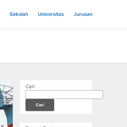
Sekolah
Universitas
Jurusan
Cari
Cari