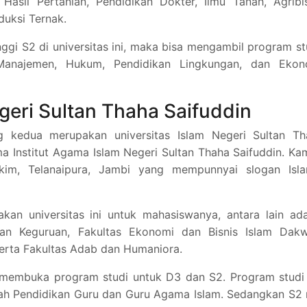
Hasil Pertanian, Pendidikan Dokter, Ilmu Tanah, Agribi
duksi Ternak.
ggi S2 di universitas ini, maka bisa mengambil program st
 Manajemen, Hukum, Pendidikan Lingkungan, dan Ekon
egeri Sultan Thaha Saifuddin
g kedua merupakan universitas Islam Negeri Sultan Th
a Institut Agama Islam Negeri Sultan Thaha Saifuddin. K
kim, Telanaipura, Jambi yang mempunnyai slogan Isla
akan universitas ini untuk mahasiswanya, antara lain ad
 dan Keguruan, Fakultas Ekonomi dan Bisnis Islam Dakw
serta Fakultas Adab dan Humaniora.
uga membuka program studi untuk D3 dan S2. Program stud
dalah Pendidikan Guru dan Guru Agama Islam. Sedangkan S2