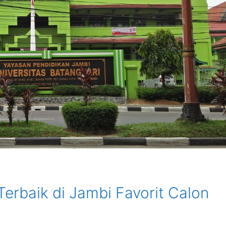
Terbaik di Jambi Favorit Calon